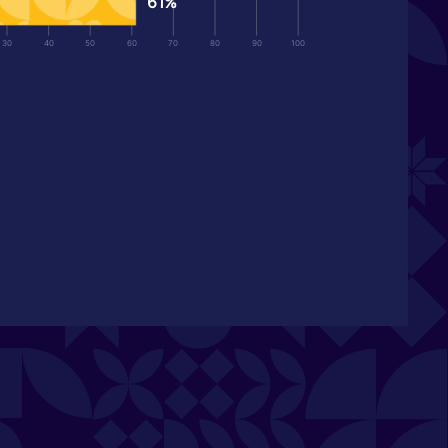
61%
30
40
50
60
70
80
90
100