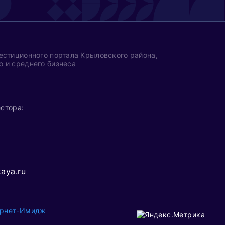
естиционного портала Крыловского района,
 и среднего бизнеса
стора:
1
aya.ru
ернет-Имидж