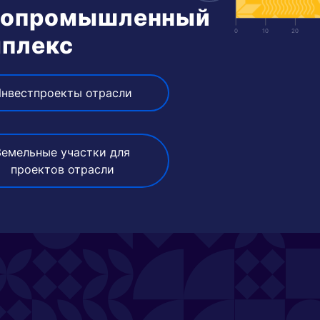
ропромышленный
0
10
20
плекс
нвестпроекты отрасли
Земельные участки для
проектов отрасли