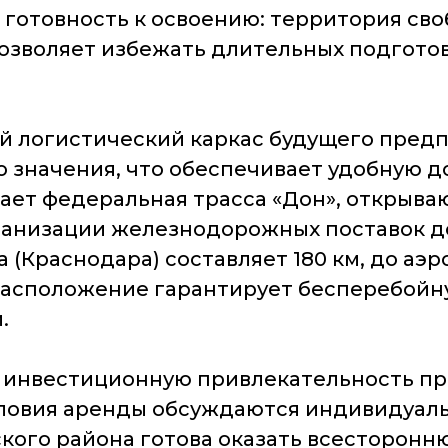
готовность к освоению: территория своб
позволяет избежать длительных подгото
 логистический каркас будущего предпри
о значения, что обеспечивает удобную д
егает федеральная трасса «Дон», откры
ганизации железнодорожных поставок до
а (Краснодара) составляет 180 км, до аэ
 расположение гарантирует бесперебойну
.
 инвестиционную привлекательность пр
условия аренды обсуждаются индивидуал
кого района готова оказать всесторон