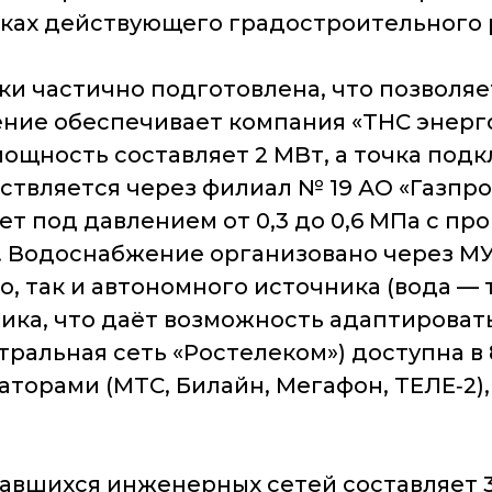
ках действующего градостроительного 
и частично подготовлена, что позволя
ние обеспечивает компания «ТНС энерго
 мощность составляет 2 МВт, а точка под
ществляется через филиал № 19 АО «Газп
т под давлением от 0,3 до 0,6 МПа с про
м. Водоснабжение организовано через М
, так и автономного источника (вода — 
тика, что даёт возможность адаптироват
ральная сеть «Ростелеком») доступна в 8
торами (МТС, Билайн, Мегафон, ТЕЛЕ‑2)
вшихся инженерных сетей составляет 3,