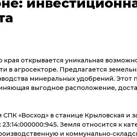
не: инвестиционна
та
 края открывается уникальная возможно
и в агросекторе. Предлагается земель
водства минеральных удобрений. Этот 
иняющая выгодное расположение, доста
 СПК «Восход» в станице Крыловская и за
23:14:000000:945. Земля относится к ка
оизводственную и коммунально‑складс