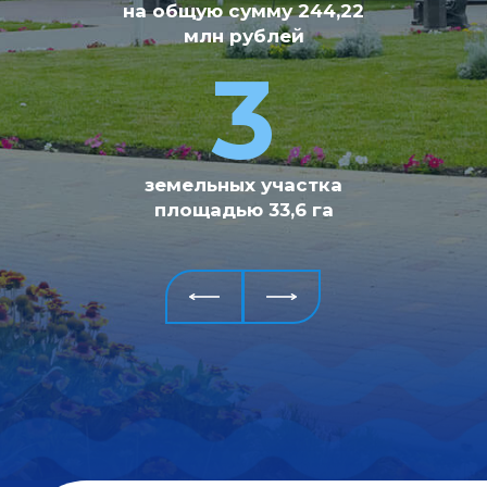
на общую сумму 244,22
реализовано
за 2022-
2024гг. на общую
млн рублей
сумму
3,5 млрд рублей
3
2
земельных участка
площадью 33,6 га
крупных проекта
реализуется
в
настоящее время на
общую
сумму 4,2 млрд
рублей