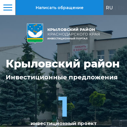
RU
|
EN
Написать обращение
КРЫЛОВСКИЙ РАЙОН
КРАСНОДАРСКОГО КРАЯ
ИНВЕСТИЦИОННЫЙ ПОРТАЛ
Крыловский район
Крыловский район
Инвестиционные
Всего
реализовано
предложения
4
1
инвестиционный проект
крупных проекта